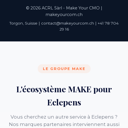
© 2026 ACRL Sàrl - Make Your CMO |
makeyourcom.ch
Torgon, Suisse | contact@makeyourcom.ch | +41 78 704
29 16
LE GROUPE MAKE
L'écosystème MAKE pour
Eclepens
Vous cherchez un autre service à Eclepens ?
Nos marques partenaires interviennent aussi