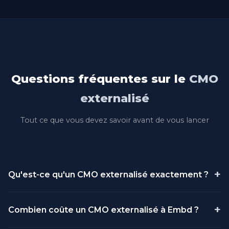
Questions fréquentes sur le
CMO
externalisé
Tout ce que vous devez savoir avant de vous lancer
+
Qu'est-ce qu'un CMO externalisé exactement ?
Un CMO (Chief Marketing Officer) externalisé est un
+
Combien coûte un CMO externalisé à Embd ?
directeur marketing professionnel qui travaille pour
votre entreprise sans être salarié. Il assume les mêmes