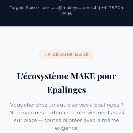
Torgon, Suisse | contact@makeyourcom.ch | +41 78 704
29 16
LE GROUPE MAKE
L'écosystème MAKE pour
Epalinges
Vous cherchez un autre service à Epalinges ?
Nos marques partenaires interviennent aussi
sur place — toutes pilotées avec la même
exigence.