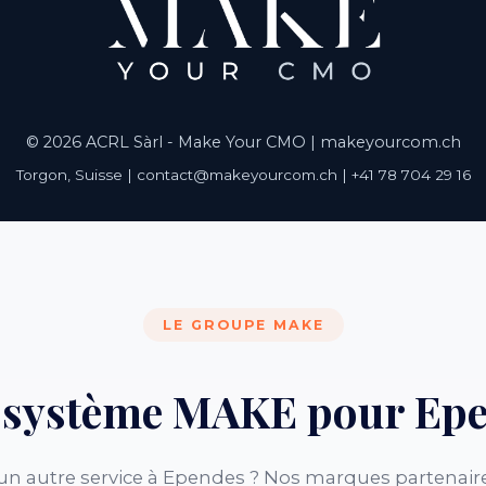
© 2026 ACRL Sàrl - Make Your CMO |
makeyourcom.ch
Torgon, Suisse | contact@makeyourcom.ch | +41 78 704 29 16
LE GROUPE MAKE
osystème MAKE pour Ep
un autre service à Ependes ? Nos marques partenaire