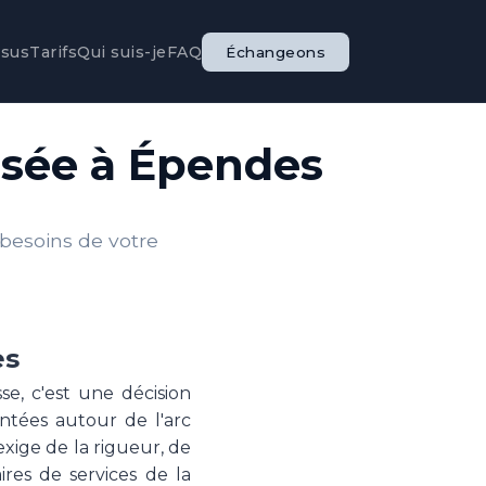
ssus
Tarifs
Qui suis-je
FAQ
Échangeons
isée à Épendes
 besoins de votre
es
se, c'est une décision
ntées autour de l'arc
xige de la rigueur, de
ires de services de la