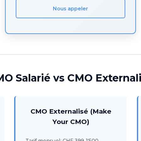
Nous appeler
O Salarié vs CMO External
CMO Externalisé (Make
Your CMO)
Tarif mensuel: CHF 399-1'500