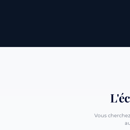
L'é
Vous cherchez
au