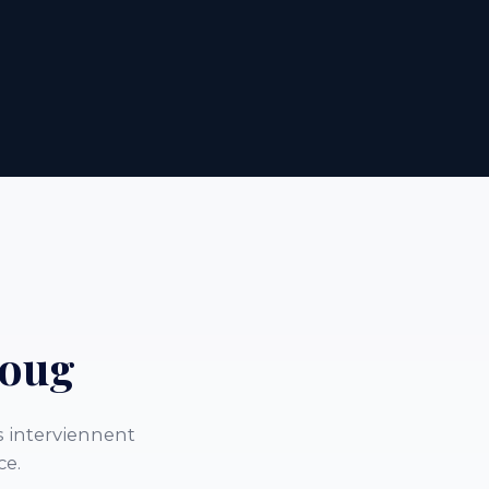
aoug
 interviennent
ce.