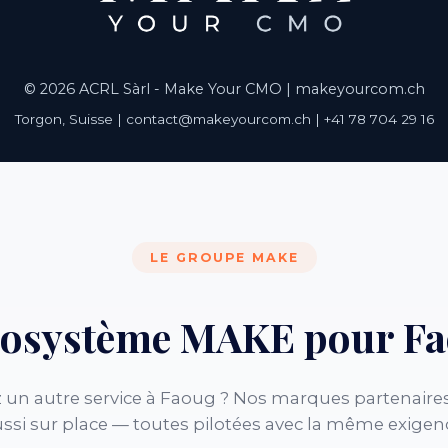
© 2026 ACRL Sàrl - Make Your CMO |
makeyourcom.ch
Torgon, Suisse | contact@makeyourcom.ch | +41 78 704 29 16
LE GROUPE MAKE
cosystème MAKE pour F
 un autre service à Faoug ? Nos marques partenaires
ssi sur place — toutes pilotées avec la même exigen