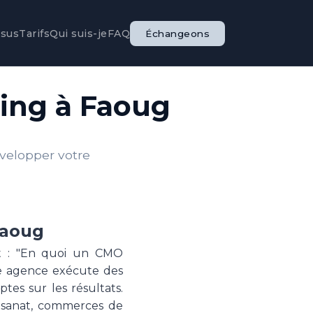
ssus
Tarifs
Qui suis-je
FAQ
Échangeons
ting à Faoug
évelopper votre
Faoug
st : "En quoi un CMO
ne agence exécute des
es sur les résultats.
isanat, commerces de