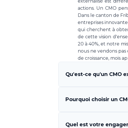
externalisé est diff
actions. Un CMO pens
Dans le canton de Fri
entreprises innovantes
qui cherchent à obte
de cette vision d'ens
20 à 40%, et notre mi
nous ne vendons pas d
de croissance, mois ap
Qu'est-ce qu'un CMO ex
Un CMO (Chief Marketing O
Pourquoi choisir un CMO
qui s'engage à piloter la 
Your CMO vous met à disp
l'exécution des campagnes, 
Les avantages sont multi
Quel est votre engagem