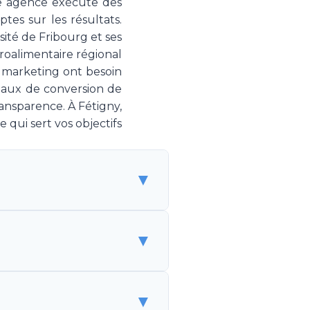
ne agence exécute des
es sur les résultats.
ité de Fribourg et ses
groalimentaire régional
 marketing ont besoin
 taux de conversion de
ansparence. À Fétigny,
qui sert vos objectifs
▼
 de spécialistes marketing
▼
 sans être un employé. Make
g, couvrant la stratégie,
est une solution flexible et
alarié coûte CHF 150'000-
▼