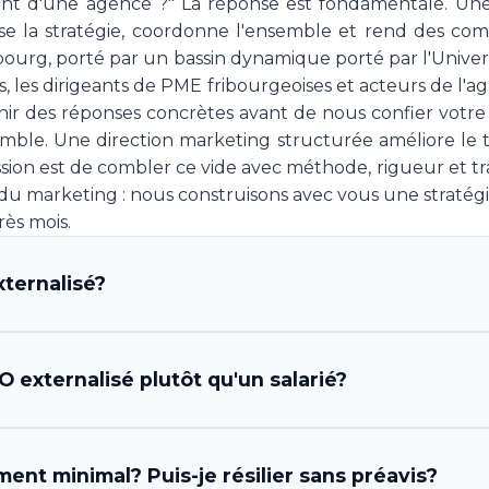
érent d'une agence ?" La réponse est fondamentale. U
e la stratégie, coordonne l'ensemble et rend des compt
bourg, porté par un bassin dynamique porté par l'Univers
, les dirigeants de PME fribourgeoises et acteurs de l'a
nir des réponses concrètes avant de nous confier votre
emble. Une direction marketing structurée améliore le
ssion est de combler ce vide avec méthode, rigueur et tr
u marketing : nous construisons avec vous une stratégie 
rès mois.
ternalisé?
fficer) externalisé est un professionnel ou une équipe
 externalisé plutôt qu'un salarié?
stratégie et l'exécution marketing de votre entreprise,
osition une expertise complète en direction marketin
la gestion des prestataires et l'analyse des résultats. C'
ples. D'abord, l'économie est considérable: un CMO s
ent minimal? Puis-je résilier sans préavis?