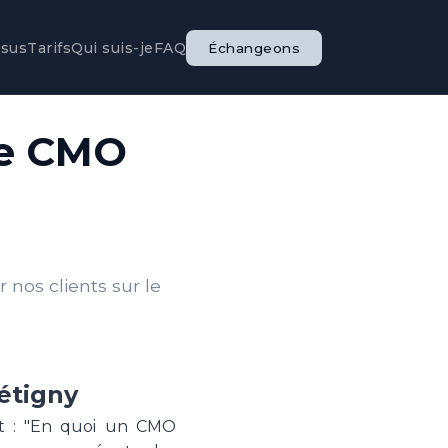
ssus
Tarifs
Qui suis-je
FAQ
Échangeons
le CMO
nos clients sur le
étigny
st : "En quoi un CMO