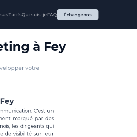
ssus
Tarifs
Qui suis-je
FAQ
Échangeons
eting à Fey
évelopper votre
 Fey
ommunication. C'est un
nement marqué par des
is, les dirigeants qui
de visibilité sur leur