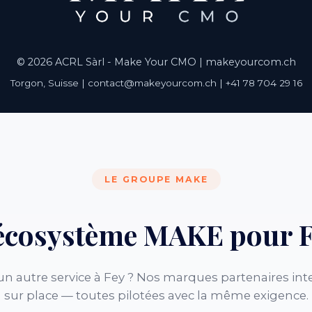
© 2026 ACRL Sàrl - Make Your CMO |
makeyourcom.ch
Torgon, Suisse | contact@makeyourcom.ch | +41 78 704 29 16
LE GROUPE MAKE
écosystème MAKE pour 
n autre service à Fey ? Nos marques partenaires int
sur place — toutes pilotées avec la même exigence.