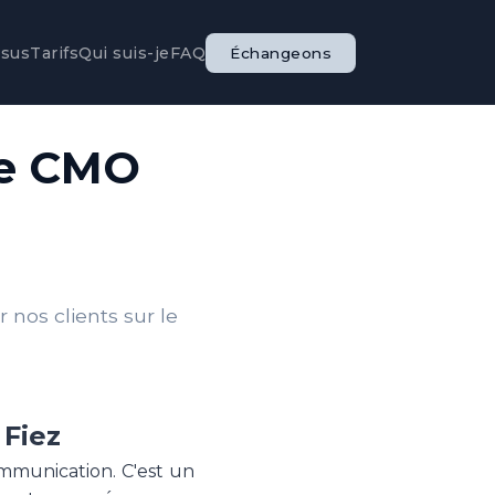
ssus
Tarifs
Qui suis-je
FAQ
Échangeons
le CMO
nos clients sur le
 Fiez
ommunication. C'est un