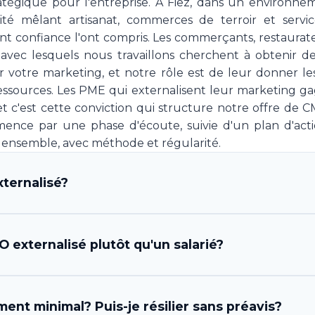
tratégique pour l'entreprise. À Fiez, dans un environ
é mêlant artisanat, commerces de terroir et service
ont confiance l'ont compris. Les commerçants, restaurate
n avec lesquels nous travaillons cherchent à obtenir d
r votre marketing, et notre rôle est de leur donner le
 ressources. Les PME qui externalisent leur marketing 
t c'est cette conviction qui structure notre offre de CM
ence par une phase d'écoute, suivie d'un plan d'act
 ensemble, avec méthode et régularité.
ternalisé?
fficer) externalisé est un professionnel ou une équipe
 externalisé plutôt qu'un salarié?
stratégie et l'exécution marketing de votre entreprise,
osition une expertise complète en direction marketin
la gestion des prestataires et l'analyse des résultats. C'
ples. D'abord, l'économie est considérable: un CMO s
ent minimal? Puis-je résilier sans préavis?