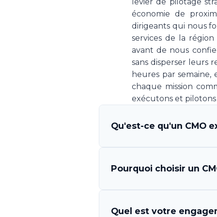
levier de pilotage s
économie de proximit
dirigeants qui nous f
services de la régio
avant de nous confie
sans disperser leurs
heures par semaine, e
chaque mission comm
exécutons et pilotons
Qu'est-ce qu'un CMO ex
Un CMO (Chief Marketing O
Pourquoi choisir un CMO
qui s'engage à piloter la 
Your CMO vous met à disp
l'exécution des campagnes, 
Les avantages sont multi
Quel est votre engagem