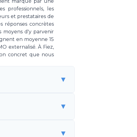
nement marqué par une
s professionnels, les
urs et prestataires de
es réponses concrètes
s moyens d'y parvenir
gagnent en moyenne 15
O externalisé. À Fiez,
ion concret que nous
▼
 de spécialistes marketing
▼
 sans être un employé. Make
g, couvrant la stratégie,
est une solution flexible et
alarié coûte CHF 150'000-
▼