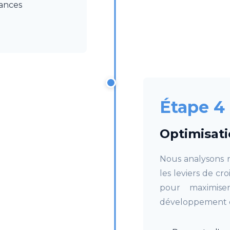
ances
Étape 4
Optimisati
Nous analysons r
les leviers de c
pour maximise
développement 