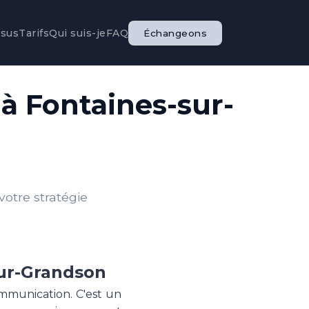
ssus
Tarifs
Qui suis-je
FAQ
Échangeons
 Fontaines-sur-
otre stratégie
sur-Grandson
ommunication. C'est un