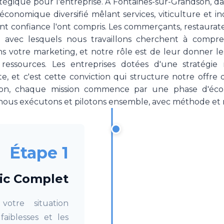
ratégique pour l'entreprise. À Fontaines-sur-Grandson,
conomique diversifié mêlant services, viticulture et ind
ont confiance l'ont compris. Les commerçants, restaurate
on avec lesquels nous travaillons cherchent à com
ns votre marketing, et notre rôle est de leur donner l
 ressources. Les entreprises dotées d'une stratégie
te, et c'est cette conviction qui structure notre offre
son, chaque mission commence par une phase d'écou
nous exécutons et pilotons ensemble, avec méthode et r
Étape 1
ic Complet
otre situation
faiblesses et les