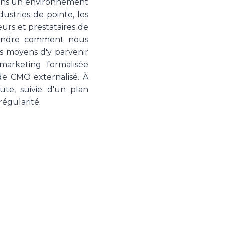
 dans un environnement
ustries de pointe, les
urs et prestataires de
prendre comment nous
es moyens d'y parvenir
 marketing formalisée
 de CMO externalisé. À
te, suivie d'un plan
égularité.