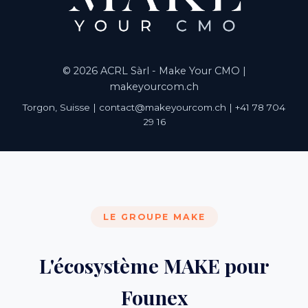
© 2026 ACRL Sàrl - Make Your CMO |
makeyourcom.ch
Torgon, Suisse | contact@makeyourcom.ch | +41 78 704
29 16
LE GROUPE MAKE
L'écosystème MAKE pour
Founex