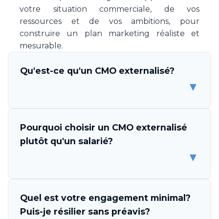
votre situation commerciale, de vos
ressources et de vos ambitions, pour
construire un plan marketing réaliste et
mesurable.
Qu'est-ce qu'un CMO externalisé?
▼
Un CMO (Chief Marketing Officer) externalisé
Pourquoi choisir un CMO externalisé
est un professionnel ou une équipe de
plutôt qu'un salarié?
spécialistes marketing qui s'engage à piloter
▼
la stratégie et l'exécution marketing de votre
entreprise, sans être un employé. Make Your
CMO vous met à disposition une expertise
Les avantages sont multiples. D'abord,
Quel est votre engagement minimal?
complète en direction marketing, couvrant la
l'économie est considérable: un CMO salarié
Puis-je résilier sans préavis?