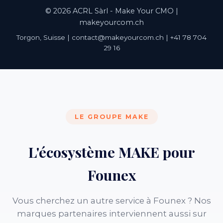
© 2026 ACRL Sàrl - Make Your CMO |
makeyourcom.ch
Torgon, Suisse | contact@makeyourcom.ch | +41 78 704
29 16
LE GROUPE MAKE
L'écosystème MAKE pour
Founex
Vous cherchez un autre service à Founex ? Nos
marques partenaires interviennent aussi sur