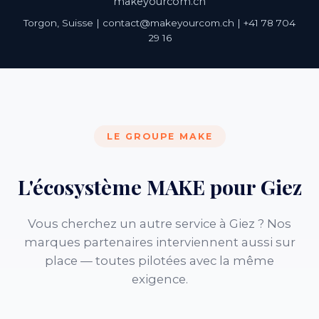
makeyourcom.ch
Torgon, Suisse | contact@makeyourcom.ch | +41 78 704
29 16
LE GROUPE MAKE
L'écosystème MAKE pour Giez
Vous cherchez un autre service à Giez ? Nos
marques partenaires interviennent aussi sur
place — toutes pilotées avec la même
exigence.