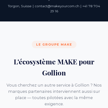
Torgon, Suisse | contact@makeyourcom.ch | +41 78 704
29 16
LE GROUPE MAKE
L'écosystème MAKE pour
Gollion
Vous cherchez un autre service à Gollion ? Nos
marques partenaires interviennent aussi sur
place — toutes pilotées avec la même
exigence.