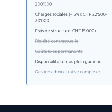
200'000
Charges sociales (~15%): CHF 22'500-
30'000
Frais de structure: CHF 15'000+
Rigidité contractuelle
Coûts fixes permanents
Disponibilité temps plein garantie
Gestion administrative complexe