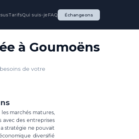
ssus
Tarifs
Qui suis-je
FAQ
Échangeons
isée à Goumoëns
 besoins de votre
ëns
s les marchés matures,
s avec des entreprises
 stratégie ne pouvait
 économique diversifié