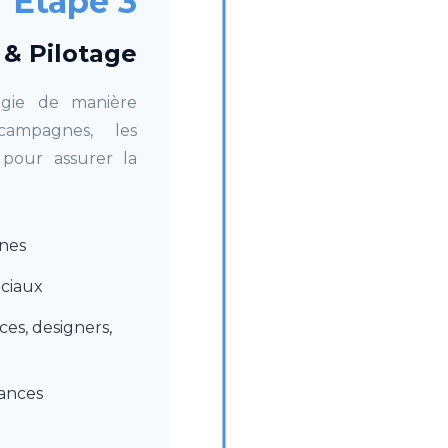
Étape 3
 & Pilotage
gie de manière
campagnes, les
 pour assurer la
nes
ociaux
ces, designers,
ances