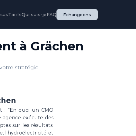
ssus
Tarifs
Qui suis-je
FAQ
Échangeons
nt à Grächen
otre stratégie
chen
st : "En quoi un CMO
ne agence exécute des
es sur les résultats.
 l'hydroélectricité et