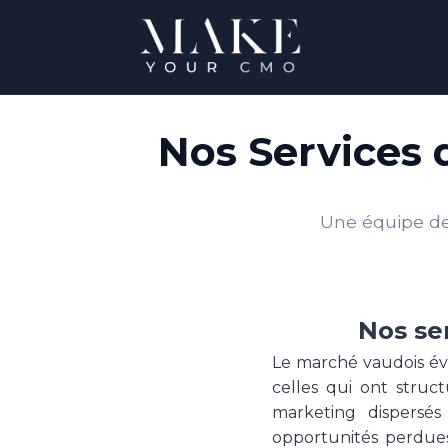
Nos Services 
Une équipe de 
Nos se
Le marché vaudois évo
celles qui ont stru
marketing dispersé
opportunités perdues