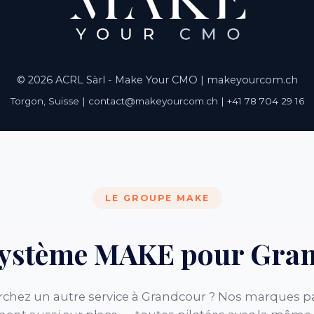
© 2026 ACRL Sàrl - Make Your CMO |
makeyourcom.ch
Torgon, Suisse | contact@makeyourcom.ch | +41 78 704 29 16
LE GROUPE MAKE
système MAKE pour Gra
chez un autre service à Grandcour ? Nos marques p