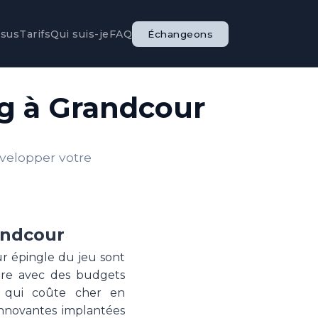
ssus
Tarifs
Qui suis-je
FAQ
Échangeons
ng à Grandcour
évelopper votre
andcour
ur épingle du jeu sont
ore avec des budgets
a qui coûte cher en
innovantes implantées