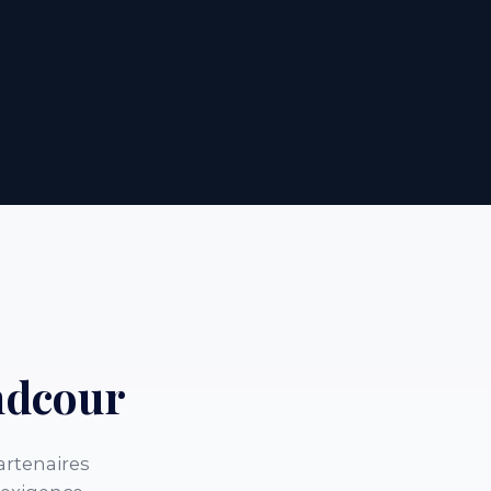
ndcour
artenaires