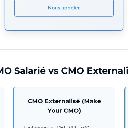
Nous appeler
O Salarié vs CMO External
CMO Externalisé (Make
Your CMO)
Tarif mensuel: CHF 399-1'500