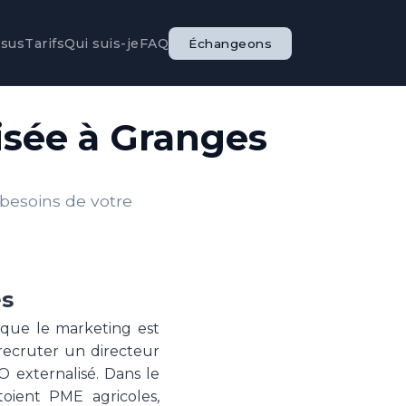
ssus
Tarifs
Qui suis-je
FAQ
Échangeons
isée à Granges
 besoins de votre
es
 que le marketing est
 recruter un directeur
 externalisé. Dans le
oient PME agricoles,