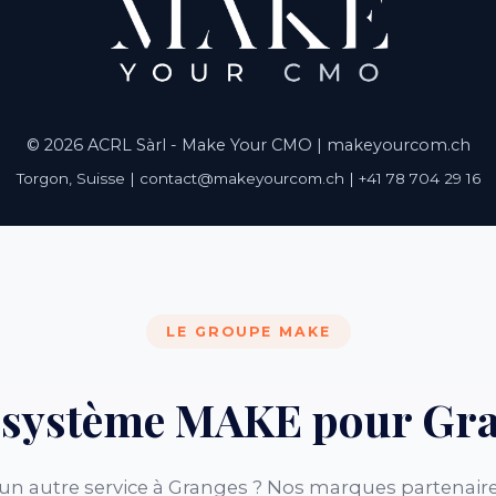
© 2026 ACRL Sàrl - Make Your CMO |
makeyourcom.ch
Torgon, Suisse | contact@makeyourcom.ch | +41 78 704 29 16
LE GROUPE MAKE
osystème MAKE pour Gr
un autre service à Granges ? Nos marques partenaire