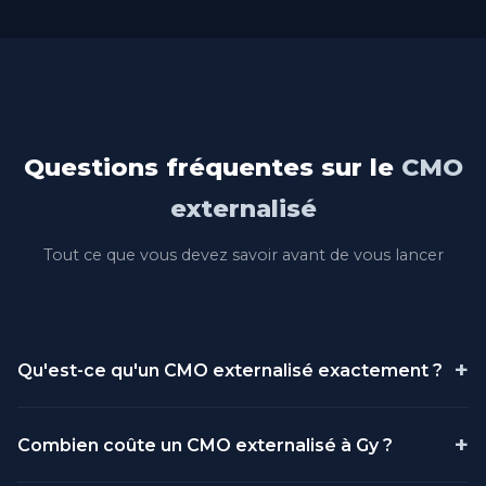
Questions fréquentes sur le
CMO
externalisé
Tout ce que vous devez savoir avant de vous lancer
+
Qu'est-ce qu'un CMO externalisé exactement ?
Un CMO (Chief Marketing Officer) externalisé est un
+
Combien coûte un CMO externalisé à Gy ?
directeur marketing professionnel qui travaille pour
votre entreprise sans être salarié. Il assume les mêmes