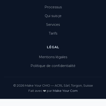
Processus
Qui suis-je
Services
Tarifs
LÉGAL
Mentions légales
Politique de confidentialité
© 2026 Make Your CMO — ACRL Sàrl, Torgon, Suisse
Fait avec ❤️ par
Make Your Com