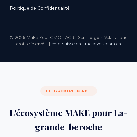
Politique de Confidentialité
© 2026 Make Your CMO - ACRL Sàrl, Torgon, Valais. Tous
droits réservés. |
cmo-suisse.ch
|
makeyourcom.ch
LE GROUPE MAKE
L'écosystème MAKE pour La-
grande-beroche