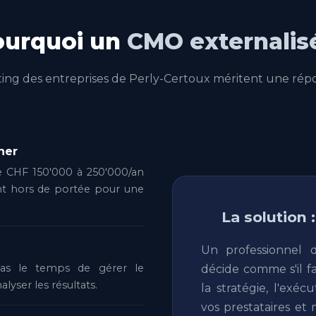
ourquoi un
CMO externalis
ting des entreprises de Perly-Certoux méritent une rép
her
e CHF 150'000 à 250'000/an
nt hors de portée pour une
La solution 
Un professionnel 
 pas le temps de gérer le
décide comme s'il fa
alyser les résultats.
la stratégie, l'exé
vos prestataires et