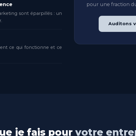
pour une fraction du
rence
arketing sont éparpillés : un
r.
Auditons v
ment ce qui fonctionne et ce
ue je fais pour
votre entre