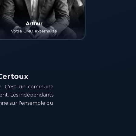
Arthur
Votre CMO externalisé
-Certoux
ève. C'est un commune
ment. Les indépendants
onne sur l'ensemble du