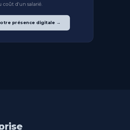
 coût d'un salarié.
otre présence digitale →
prise