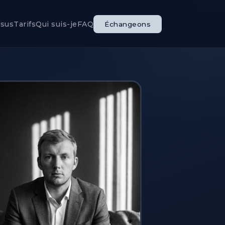
ssus
Tarifs
Qui suis-je
FAQ
Échangeons