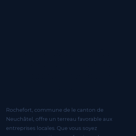
plupart de mes clients restent sur le long terme car les
résultats se construisent dans la durée.
CMO externalisé à
Rochefort : votre
directeur marketing
local
Rochefort, commune de le canton de
Neuchâtel, offre un terreau favorable aux
entreprises locales. Que vous soyez