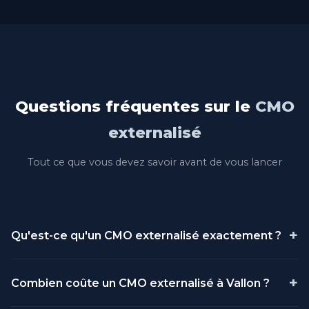
Questions fréquentes sur le
CMO
externalisé
Tout ce que vous devez savoir avant de vous lancer
+
Qu'est-ce qu'un CMO externalisé exactement ?
Un CMO (Chief Marketing Officer) externalisé est un
+
Combien coûte un CMO externalisé à Vallon ?
directeur marketing professionnel qui travaille pour
votre entreprise sans être salarié. Il assume les mêmes