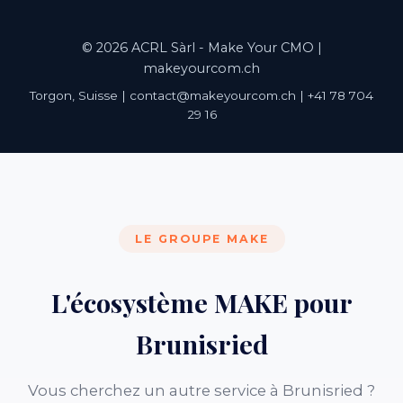
© 2026 ACRL Sàrl - Make Your CMO |
makeyourcom.ch
Torgon, Suisse | contact@makeyourcom.ch | +41 78 704
29 16
LE GROUPE MAKE
L'écosystème MAKE pour
Brunisried
Vous cherchez un autre service à Brunisried ?