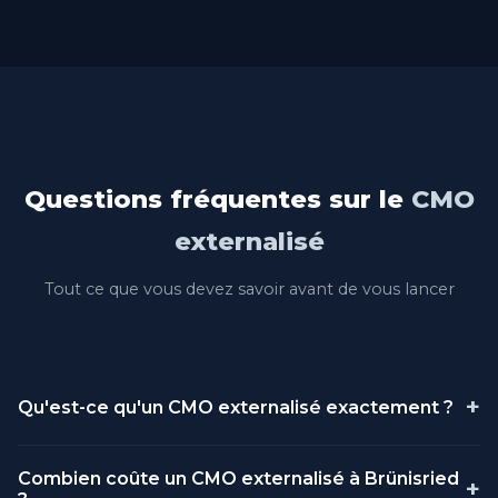
Questions fréquentes sur le
CMO
externalisé
Tout ce que vous devez savoir avant de vous lancer
+
Qu'est-ce qu'un CMO externalisé exactement ?
Un CMO (Chief Marketing Officer) externalisé est un
Combien coûte un CMO externalisé à Brünisried
+
directeur marketing professionnel qui travaille pour