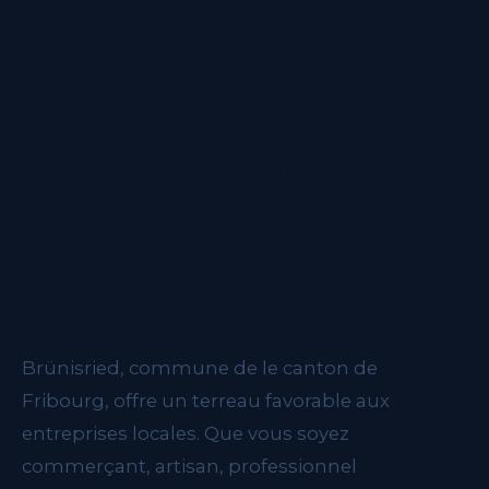
résultats se construisent dans la durée.
CMO externalisé à
Brünisried : votre
directeur marketing
local
Brünisried, commune de le canton de
Fribourg, offre un terreau favorable aux
entreprises locales. Que vous soyez
commerçant, artisan, professionnel