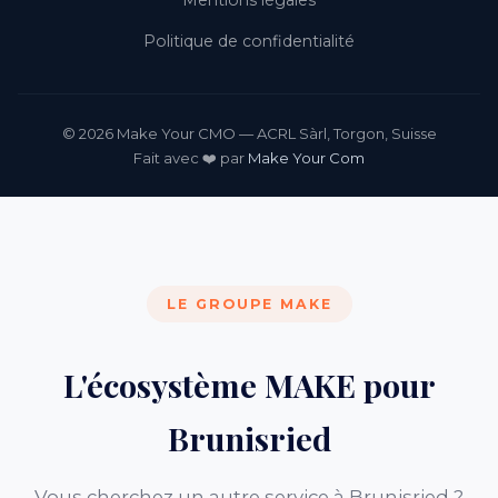
Mentions légales
Politique de confidentialité
© 2026 Make Your CMO — ACRL Sàrl, Torgon, Suisse
Fait avec ❤️ par
Make Your Com
LE GROUPE MAKE
L'écosystème MAKE pour
Brunisried
Vous cherchez un autre service à Brunisried ?