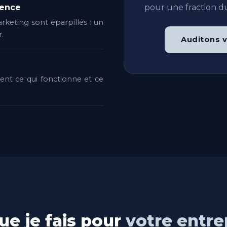
pour une fraction du
rence
arketing sont éparpillés : un
r.
Auditons v
ment ce qui fonctionne et ce
ue je fais pour
votre entre