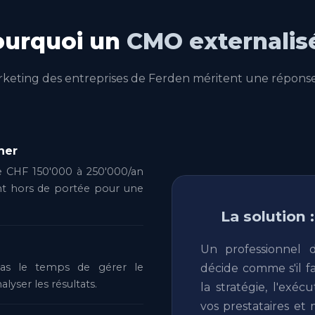
ourquoi un
CMO externalis
rketing des entreprises de Ferden méritent une répons
her
e CHF 150'000 à 250'000/an
nt hors de portée pour une
La solution 
Un professionnel 
 pas le temps de gérer le
décide comme s'il fa
alyser les résultats.
la stratégie, l'exé
vos prestataires et