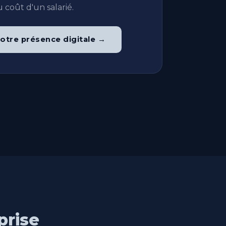
 coût d'un salarié.
otre présence digitale →
prise