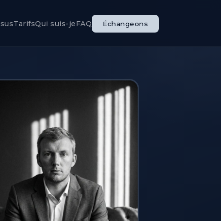
ssus
Tarifs
Qui suis-je
FAQ
Échangeons