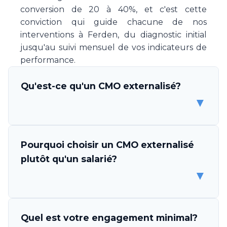
conversion de 20 à 40%, et c'est cette
conviction qui guide chacune de nos
interventions à Ferden, du diagnostic initial
jusqu'au suivi mensuel de vos indicateurs de
performance.
Qu'est-ce qu'un CMO externalisé?
▼
Un CMO (Chief Marketing Officer) externalisé
Pourquoi choisir un CMO externalisé
est un professionnel ou une équipe de
plutôt qu'un salarié?
spécialistes marketing qui s'engage à piloter
▼
la stratégie et l'exécution marketing de votre
entreprise, sans être un employé. Make Your
CMO vous met à disposition une expertise
Les avantages sont multiples. D'abord,
Quel est votre engagement minimal?